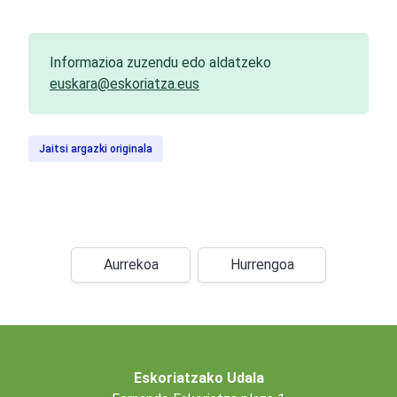
Informazioa zuzendu edo aldatzeko
euskara@eskoriatza.eus
Jaitsi argazki originala
Aurrekoa
Hurrengoa
Eskoriatzako Udala