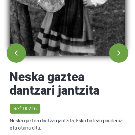
Neska gaztea
dantzari jantzita
Ref: 00216
Neska gaztea dantzari jantzita. Esku batean panderoa
eta otarra ditu.