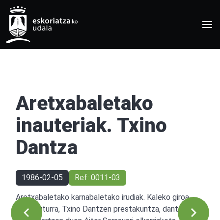
Aretxabaletako
inauteriak. Txino
Dantza
1986-02-05
Ref: 0011-03
Aretxabaletako karnabaletako irudiak. Kaleko giroa,
sokamuturra, Txino Dantzen prestakuntza, dantza eta