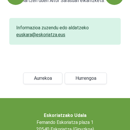
parte-hartzen duen Aitor Sarasuari elkarrizketa.
Informazioa zuzendu edo aldatzeko
euskara@eskoriatza.eus
Aurrekoa
Hurrengoa
Eskoriatzako Udala
Fernando Eskoriatza plaza 1
20540 Eskoriatza (Gipuzkoa)