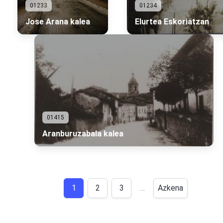
01233
01234
Jose Arana kalea
Elurtea Eskoriatzan
01415
Aranburuzabala kalea
1
2
3
…
Azkena