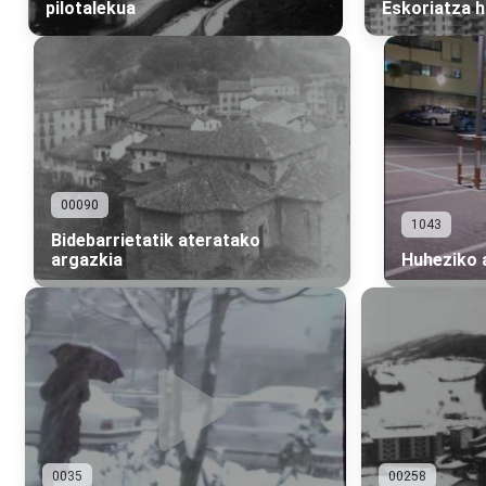
pilotalekua
Eskoriatza h
00090
1043
Bidebarrietatik ateratako
argazkia
Huheziko 
0035
00258