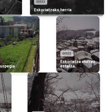
00553
Eskoriatzako herria
00932
Eskoriatza elurrez
kuspegia
estalita