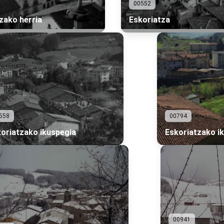
00552
zako herria
Eskoriatza
558
00794
oriatzako ikuspegia
Eskoriatzako i
00941