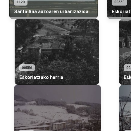
1120
00550
Santa Ana auzoaren urbanizazioa
Eskoriat
00556
00
Eskoriatzako herria
Esk