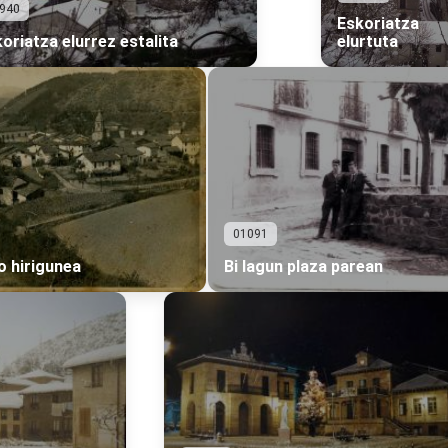
940
Eskoriatza
oriatza elurrez estalita
elurtuta
01091
o hirigunea
Bi lagun plaza parean