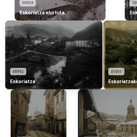
00934
00
Eskoriatza elurtuta
Esk
00992
01051
Eskoriatza
Eskoriatzak