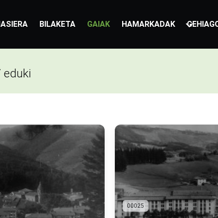
ASIERA
BILAKETA
GAIAK
HAMARKADAK
GEHIAG
7 eduki
00025