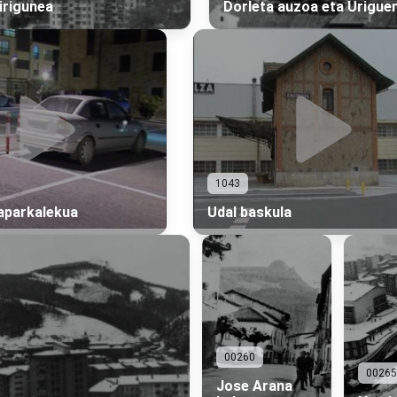
irigunea
Dorleta auzoa eta Uriguen
1043
aparkalekua
Udal baskula
00260
00265
Jose Arana