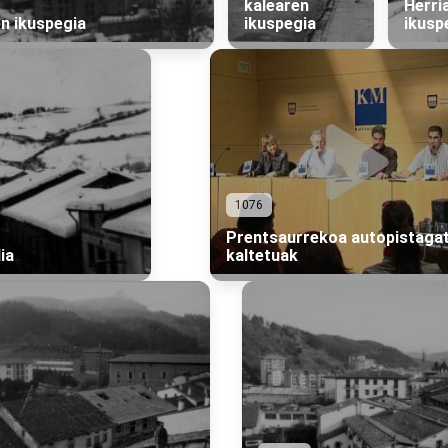
kalearen
Herri
n ikuspegia
ikuspegia
ikusp
1076
Prentsaurrekoa autopistagat
ia
kaltetuak