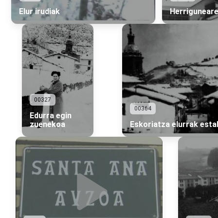
Elur irudiak
Herriguneare
00327
00364
Edurra egin
zuenekoa
Eskoriatza elurrak estal