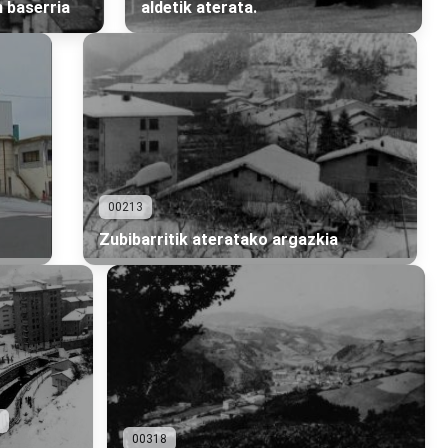
 baserria
aldetik aterata.
00213
Zubibarritik ateratako argazkia
00318