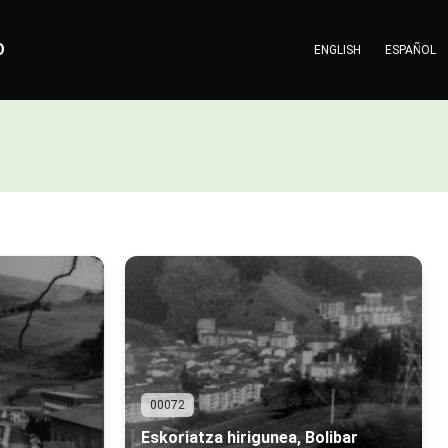
O
ENGLISH
ESPAÑOL
00072
Eskoriatza hirigunea, Bolibar