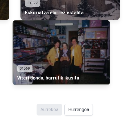
01372
Eskoriatza elurrez estalita
01569
Viteri denda, barrutik ikusita
Aurrekoa
Hurrengoa