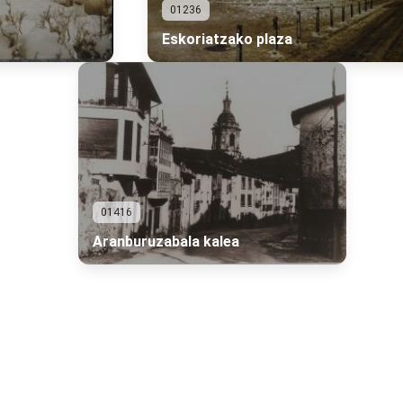
01236
Eskoriatzako plaza
01416
Aranburuzabala kalea