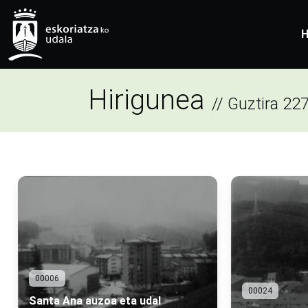
H
Hirigunea
// Guztira 22
00006
00024
Santa Ana auzoa eta udal