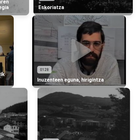
aren
egia
Eskoriatza
0128
ik
Inuzenteen eguna, hirigintza