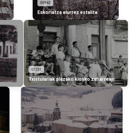
00942
Eskoriatza elurrez estalita
01201
Txistulariak plazako kiosko zaharrean