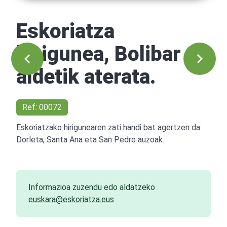
Eskoriatza
hirigunea, Bolibar
aldetik aterata.
Ref: 00072
Eskoriatzako hirigunearen zati handi bat agertzen da:
Dorleta, Santa Ana eta San Pedro auzoak.
Informazioa zuzendu edo aldatzeko
euskara@eskoriatza.eus