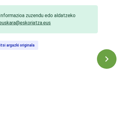
Informazioa zuzendu edo aldatzeko
euskara@eskoriatza.eus
itsi argazki originala