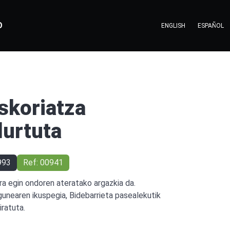
O
ENGLISH
ESPAÑOL
skoriatza
lurtuta
993
Ref: 00941
rra egin ondoren ateratako argazkia da.
igunearen ikuspegia, Bidebarrieta pasealekutik
iratuta.