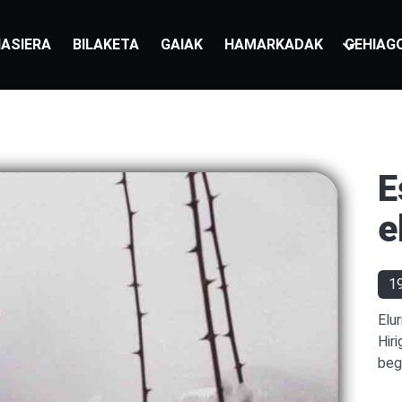
ASIERA
BILAKETA
GAIAK
HAMARKADAK
GEHIAG
E
e
1
Elu
Hir
beg