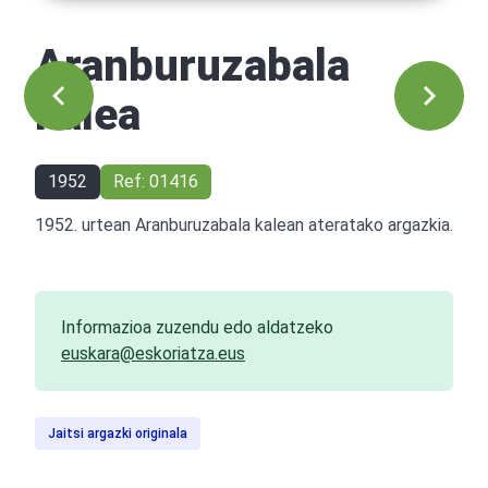
Aranburuzabala
kalea
1952
Ref: 01416
1952. urtean Aranburuzabala kalean ateratako argazkia.
Informazioa zuzendu edo aldatzeko
euskara@eskoriatza.eus
Jaitsi argazki originala