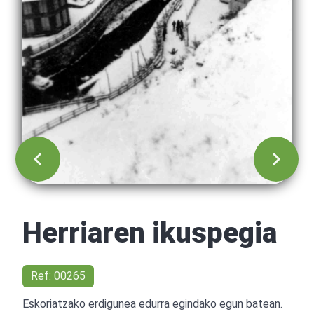
Herriaren ikuspegia
Ref: 00265
Eskoriatzako erdigunea edurra egindako egun batean.