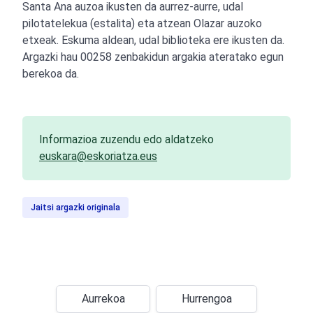
Santa Ana auzoa ikusten da aurrez-aurre, udal
pilotatelekua (estalita) eta atzean Olazar auzoko
etxeak. Eskuma aldean, udal biblioteka ere ikusten da.
Argazki hau 00258 zenbakidun argakia ateratako egun
berekoa da.
Informazioa zuzendu edo aldatzeko
euskara@eskoriatza.eus
Jaitsi argazki originala
Aurrekoa
Hurrengoa