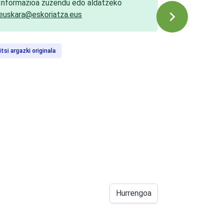
Informazioa zuzendu edo aldatzeko
euskara@eskoriatza.eus
itsi argazki originala
Hurrengoa