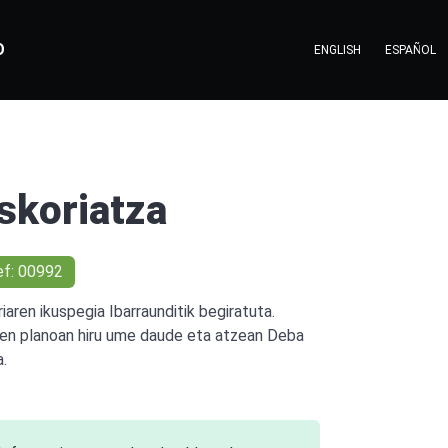
O
ENGLISH
ESPAÑOL
skoriatza
ef: 00992
riaren ikuspegia Ibarraunditik begiratuta.
en planoan hiru ume daude eta atzean Deba
a.