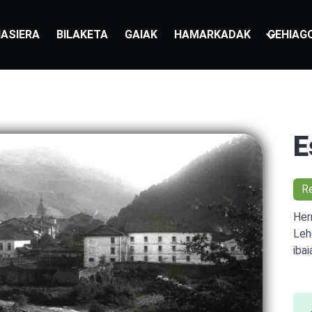
ASIERA
BILAKETA
GAIAK
HAMARKADAK
GEHIAG
E
R
Her
Leh
ibai