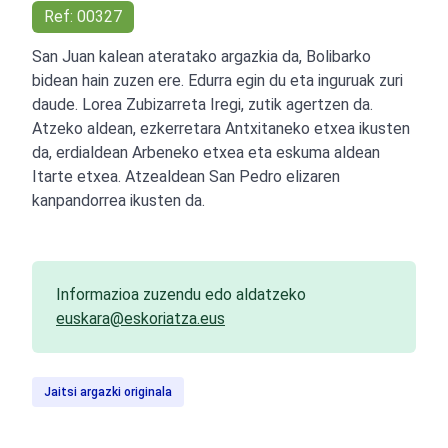
Ref: 00327
San Juan kalean ateratako argazkia da, Bolibarko
bidean hain zuzen ere. Edurra egin du eta inguruak zuri
daude. Lorea Zubizarreta Iregi, zutik agertzen da.
Atzeko aldean, ezkerretara Antxitaneko etxea ikusten
da, erdialdean Arbeneko etxea eta eskuma aldean
Itarte etxea. Atzealdean San Pedro elizaren
kanpandorrea ikusten da.
Informazioa zuzendu edo aldatzeko
euskara@eskoriatza.eus
Jaitsi argazki originala