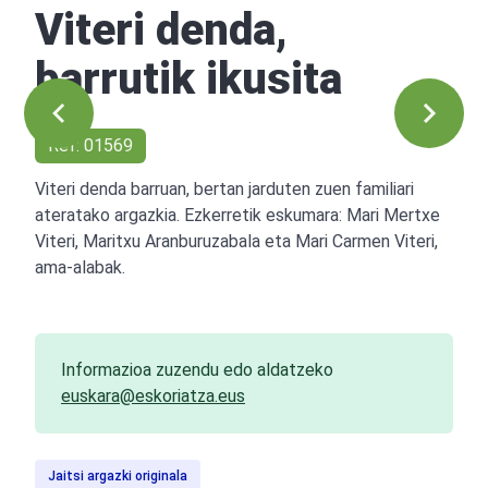
Viteri denda,
barrutik ikusita
Ref: 01569
Viteri denda barruan, bertan jarduten zuen familiari
ateratako argazkia. Ezkerretik eskumara: Mari Mertxe
Viteri, Maritxu Aranburuzabala eta Mari Carmen Viteri,
ama-alabak.
Informazioa zuzendu edo aldatzeko
euskara@eskoriatza.eus
Jaitsi argazki originala