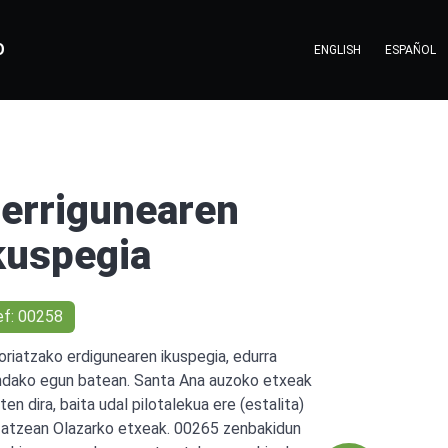
O
ENGLISH
ESPAÑOL
errigunearen
kuspegia
ef: 00258
oriatzako erdigunearen ikuspegia, edurra
ndako egun batean. Santa Ana auzoko etxeak
ten dira, baita udal pilotalekua ere (estalita)
 atzean Olazarko etxeak. 00265 zenbakidun