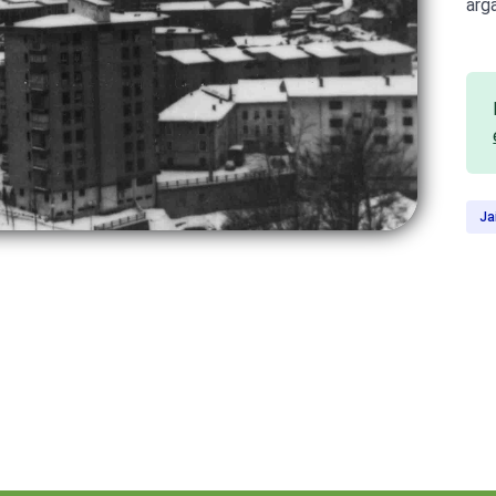
arg
Ja