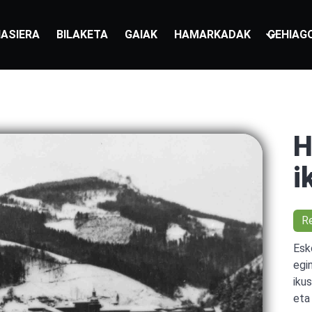
ASIERA
BILAKETA
GAIAK
HAMARKADAK
GEHIAG
H
i
R
Esk
egi
ikus
eta