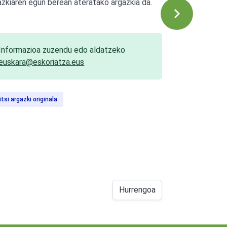
azkiaren egun berean ateratako argazkia da.
Informazioa zuzendu edo aldatzeko
euskara@eskoriatza.eus
itsi argazki originala
Hurrengoa