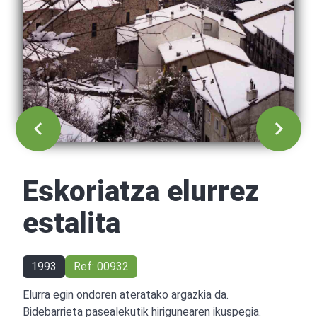
Eskoriatza elurrez
estalita
1993
Ref: 00932
Elurra egin ondoren ateratako argazkia da.
Bidebarrieta pasealekutik hirigunearen ikuspegia.