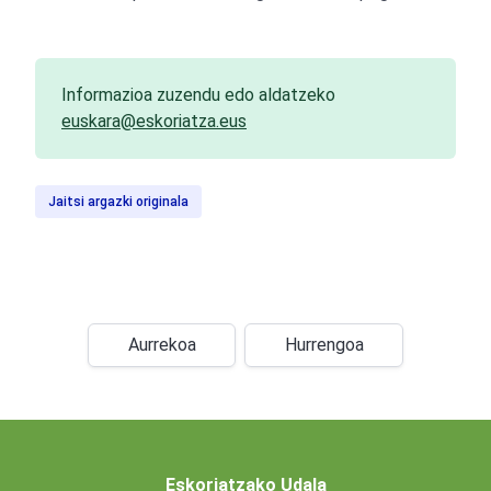
Informazioa zuzendu edo aldatzeko
euskara@eskoriatza.eus
Jaitsi argazki originala
Aurrekoa
Hurrengoa
Eskoriatzako Udala