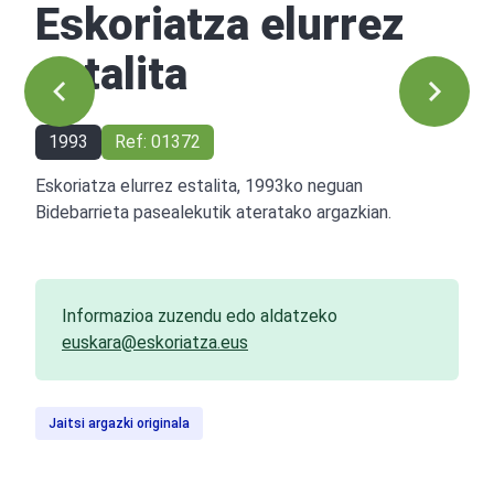
Eskoriatza elurrez
estalita
1993
Ref: 01372
Eskoriatza elurrez estalita, 1993ko neguan
Bidebarrieta pasealekutik ateratako argazkian.
Informazioa zuzendu edo aldatzeko
euskara@eskoriatza.eus
Jaitsi argazki originala