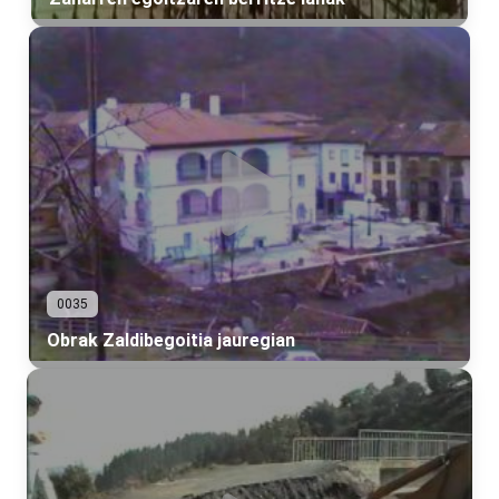
0035
Obrak Zaldibegoitia jauregian