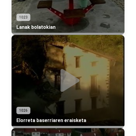
1023
Lanak bolatokian
1026
Elorreta baserriaren eraisketa