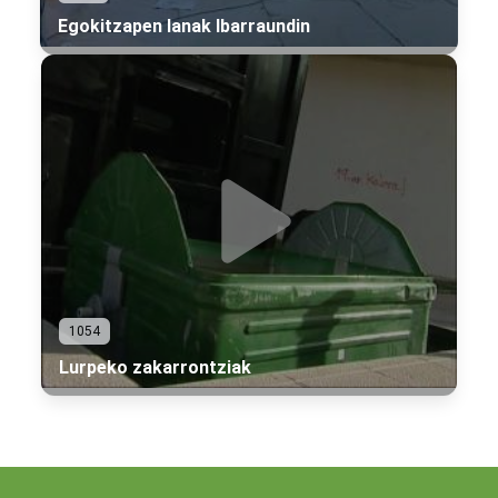
Egokitzapen lanak Ibarraundin
1054
Lurpeko zakarrontziak