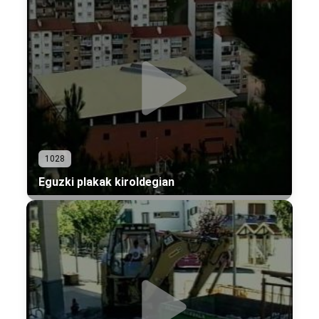
1028
Eguzki plakak kiroldegian