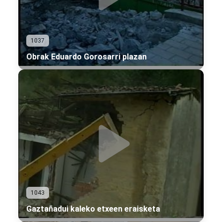
1037
Obrak Eduardo Gorosarri plazan
1043
Gaztañadui kaleko etxeen eraisketa