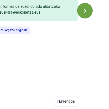
Informazioa zuzendu edo aldatzeko
euskara@eskoriatza.eus
itsi argazki originala
Hurrengoa