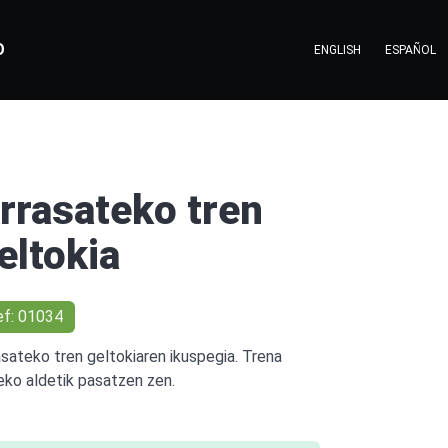
O
ENGLISH
ESPAÑOL
rrasateko tren
eltokia
ef: 01034
asateko tren geltokiaren ikuspegia. Trena
eko aldetik pasatzen zen.