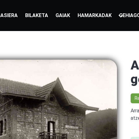
ASIERA
BILAKETA
GAIAK
HAMARKADAK
GEHIAG
A
g
R
Arr
atz