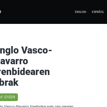
O
ENGLISH
ESPAÑOL
nglo Vasco-
avarro
renbidearen
brak
ef: 01039
lo Vasco-Navarro trenbidea egin zen garaian