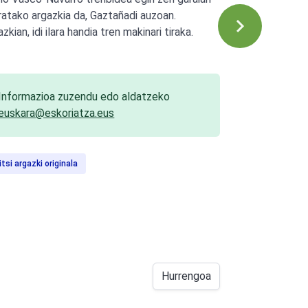
ratako argazkia da, Gaztañadi auzoan.
zkian, idi ilara handia tren makinari tiraka.
Informazioa zuzendu edo aldatzeko
euskara@eskoriatza.eus
itsi argazki originala
Hurrengoa