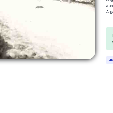
ate
Arga
Ja