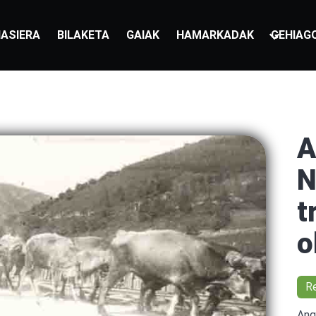
ASIERA
BILAKETA
GAIAK
HAMARKADAK
GEHIAG
A
N
t
o
R
Ang