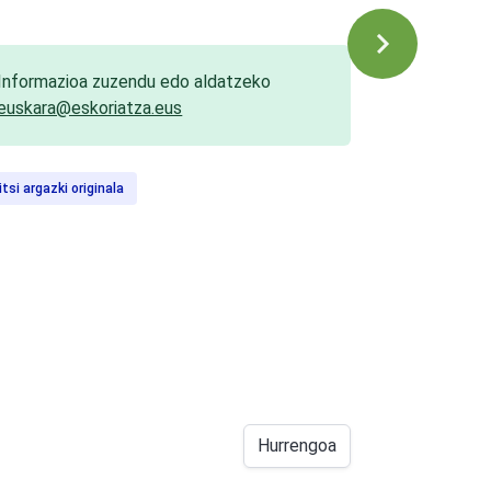
Informazioa zuzendu edo aldatzeko
euskara@eskoriatza.eus
itsi argazki originala
Hurrengoa