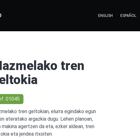
O
ENGLISH
ESPAÑOL
azmelako tren
eltokia
ef: 01045
melako tren geltokian, elurra egindako egun
en ateratako argazkia dugu. Lehen planoan,
n makina agertzen da eta, ezker aldean, tren
tokia eta jendea itxoiten.