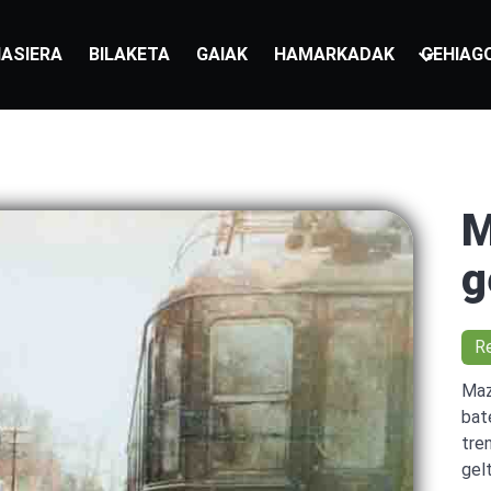
ASIERA
BILAKETA
GAIAK
HAMARKADAK
GEHIAG
M
g
R
Maz
bat
tre
gel