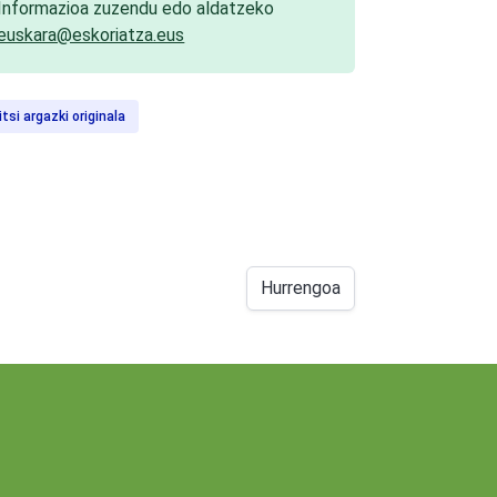
Informazioa zuzendu edo aldatzeko
euskara@eskoriatza.eus
itsi argazki originala
Hurrengoa