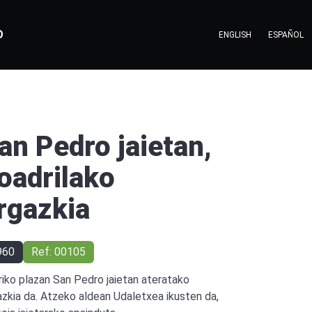
O
ENGLISH
ESPAÑOL
an Pedro jaietan,
oadrilako
rgazkia
960
Ref: 00105
riko plazan San Pedro jaietan ateratako
azkia da. Atzeko aldean Udaletxea ikusten da,