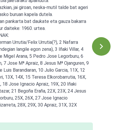
koia jaietarako apainduta.
zkian, jai giroan, neska-mutil talde bat ageri
 asko buruan kapela dutela.
ian pankarta bat daukate eta gauza bakarra
ur daiteke: 1960. urtea.
NAK:
erman Urrutia/Felix Urrutia(?), 2 Nafarra
ndegian langile egon zena), 3 Iñaki Villar, 4
e Migel Arana, 5 Pedro Jose Legorburu, 6
in, 7 Jose Mª Apraiz, 8 Jesus Mª Ojanguren, 9
e Luis Barandiaran, 10 Julio Garcia, 11X, 12
eri, 13X, 14X, 15 Teresa Elkorobarrutia, 16X,
, 18 Jose Ignacio Apraiz, 19X, 20 Iñaki
tazar, 21 Begoña Eraña, 22X, 23X, 24 Jesus
orburu, 25X, 26X, 27 Jose Ignacio
izarreta, 28X, 29X, 30 Apraiz, 31X, 32X