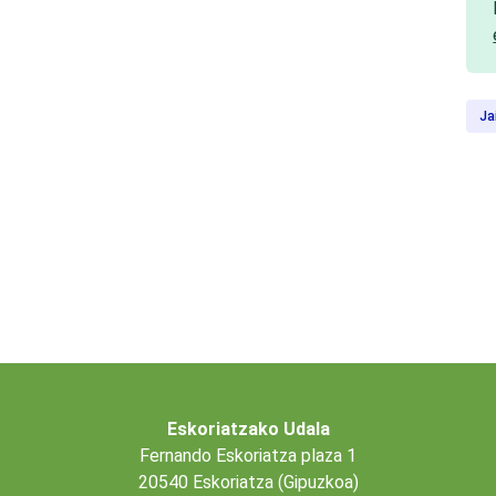
Ja
Eskoriatzako Udala
Fernando Eskoriatza plaza 1
20540 Eskoriatza (Gipuzkoa)