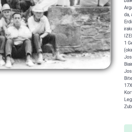
bal
Arga
da,
Erd
irak
IZE
1 G
(oki
Jos
Bia
Jos
Bit
17X
Kor
Leg
Zub