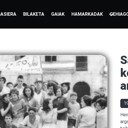
ASIERA
BILAKETA
GAIAK
HAMARKADAK
GEHIAG
S
k
a
1
Her
arg