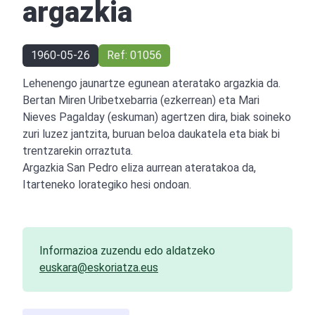
argazkia
1960-05-26
Ref: 01056
Lehenengo jaunartze egunean ateratako argazkia da.
Bertan Miren Uribetxebarria (ezkerrean) eta Mari
Nieves Pagalday (eskuman) agertzen dira, biak soineko
zuri luzez jantzita, buruan beloa daukatela eta biak bi
trentzarekin orraztuta.
Argazkia San Pedro eliza aurrean ateratakoa da,
Itarteneko lorategiko hesi ondoan.
Informazioa zuzendu edo aldatzeko
euskara@eskoriatza.eus