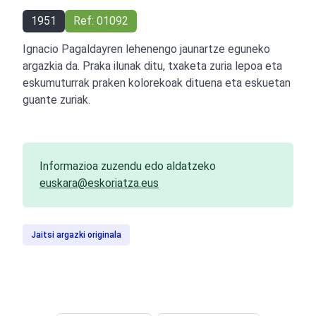
1951
Ref: 01092
Ignacio Pagaldayren lehenengo jaunartze eguneko
argazkia da. Praka ilunak ditu, txaketa zuria lepoa eta
eskumuturrak praken kolorekoak dituena eta eskuetan
guante zuriak.
Informazioa zuzendu edo aldatzeko
euskara@eskoriatza.eus
Jaitsi argazki originala