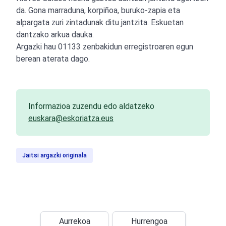
da. Gona marraduna, korpiñoa, buruko-zapia eta
alpargata zuri zintadunak ditu jantzita. Eskuetan
dantzako arkua dauka.
Argazki hau 01133 zenbakidun erregistroaren egun
berean aterata dago.
Informazioa zuzendu edo aldatzeko
euskara@eskoriatza.eus
Jaitsi argazki originala
Aurrekoa
Hurrengoa