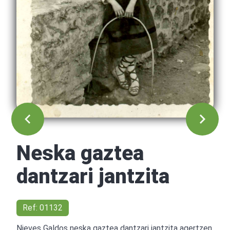
Neska gaztea
dantzari jantzita
Ref: 01132
Nieves Galdos neska gaztea dantzari jantzita agertzen