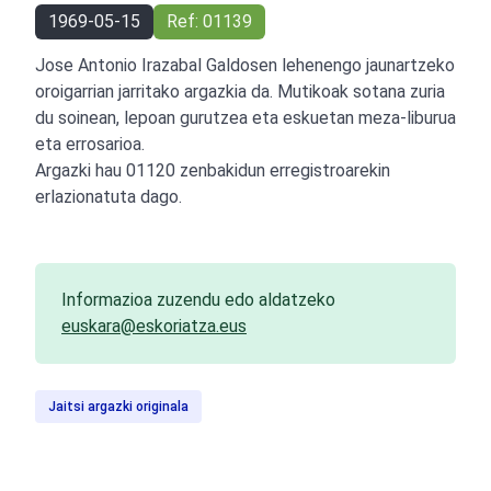
1969-05-15
Ref: 01139
Jose Antonio Irazabal Galdosen lehenengo jaunartzeko
oroigarrian jarritako argazkia da. Mutikoak sotana zuria
du soinean, lepoan gurutzea eta eskuetan meza-liburua
eta errosarioa.
Argazki hau 01120 zenbakidun erregistroarekin
erlazionatuta dago.
Informazioa zuzendu edo aldatzeko
euskara@eskoriatza.eus
Jaitsi argazki originala