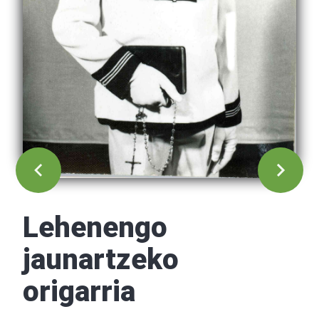
Lehenengo
jaunartzeko
origarria