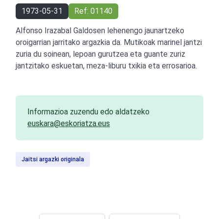
1973-05-31
Ref: 01140
Alfonso Irazabal Galdosen lehenengo jaunartzeko
oroigarrian jarritako argazkia da. Mutikoak marinel jantzi
zuria du soinean, lepoan gurutzea eta guante zuriz
jantzitako eskuetan, meza-liburu txikia eta errosarioa.
Informazioa zuzendu edo aldatzeko
euskara@eskoriatza.eus
Jaitsi argazki originala