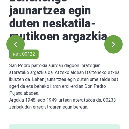
jaunartzea egin
duten neskatila-
mutikoen argazkia
Ref: 00122
San Pedro parrokia aurrean dagoen lorategian
ateratako argazkia da. Atzeko aldean Itarteneko etxea
ikusten da. Lehen jaunartzea egin duten ume talde bat
ageri da eta beheko ilaran erdi-erdian Don Pedro
Pujana abadea.
Argakia 1948. edo 1949. urtean ateratakoa da, 00233
zenbakidun erregistroaren egun berean.