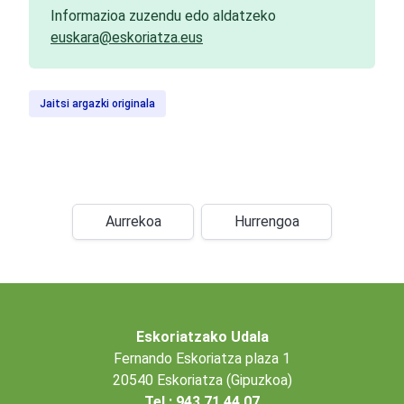
Informazioa zuzendu edo aldatzeko
euskara@eskoriatza.eus
Jaitsi argazki originala
Aurrekoa
Hurrengoa
Eskoriatzako Udala
Fernando Eskoriatza plaza 1
20540 Eskoriatza (Gipuzkoa)
Tel.: 943 71 44 07