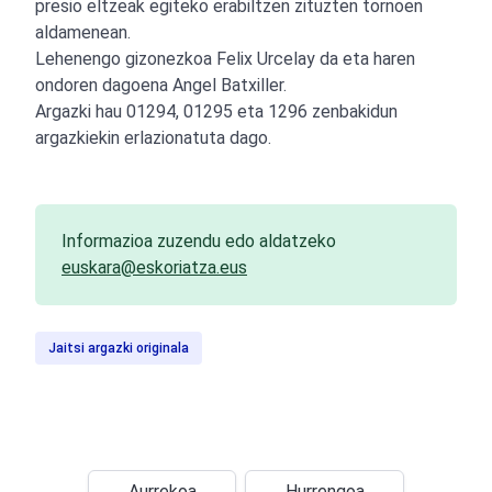
presio eltzeak egiteko erabiltzen zituzten tornoen
aldamenean.
Lehenengo gizonezkoa Felix Urcelay da eta haren
ondoren dagoena Angel Batxiller.
Argazki hau 01294, 01295 eta 1296 zenbakidun
argazkiekin erlazionatuta dago.
Informazioa zuzendu edo aldatzeko
euskara@eskoriatza.eus
Jaitsi argazki originala
Aurrekoa
Hurrengoa