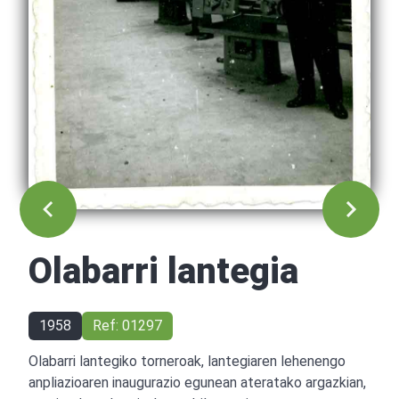
Olabarri lantegia
1958
Ref: 01297
Olabarri lantegiko torneroak, lantegiaren lehenengo
anpliazioaren inaugurazio egunean ateratako argazkian,