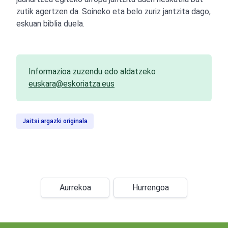
zutik agertzen da. Soineko eta belo zuriz jantzita dago,
eskuan biblia duela.
Informazioa zuzendu edo aldatzeko
euskara@eskoriatza.eus
Jaitsi argazki originala
Aurrekoa
Hurrengoa