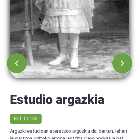
Estudio argazkia
Ref: 00133
Argazki estudioan ateratako argazkia da; bertan, lehen
jaunartzea egiteko arropa jantzita duen neskatila bat