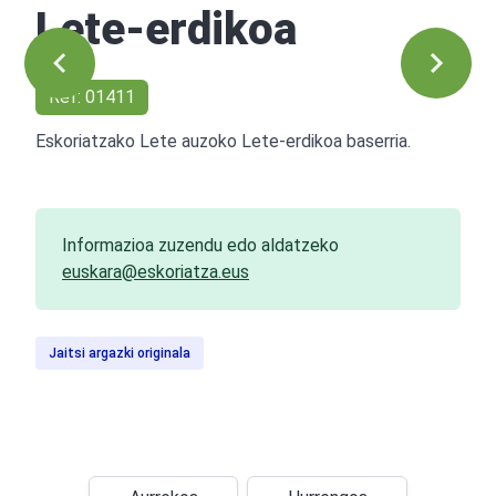
Lete-erdikoa
Ref: 01411
Eskoriatzako Lete auzoko Lete-erdikoa baserria.
Informazioa zuzendu edo aldatzeko
euskara@eskoriatza.eus
Jaitsi argazki originala