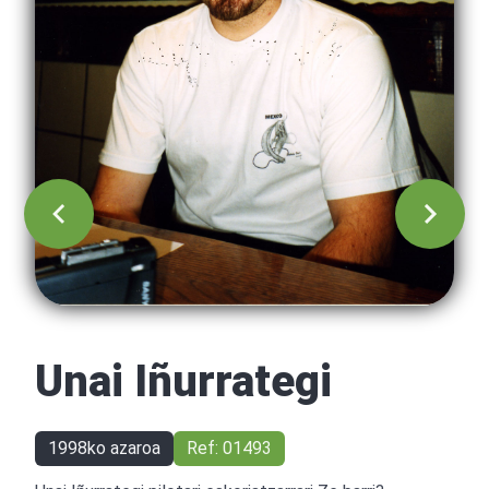
Unai Iñurrategi
1998ko azaroa
Ref: 01493