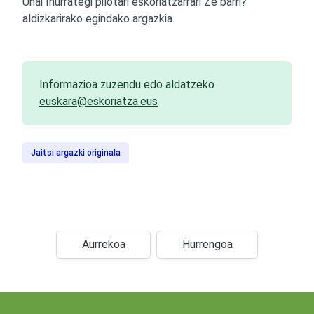
Unai Iñurrategi pilotari eskoriatzarrari Ze barri?
aldizkarirako egindako argazkia.
Informazioa zuzendu edo aldatzeko
euskara@eskoriatza.eus
Jaitsi argazki originala
Aurrekoa
Hurrengoa