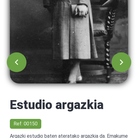
Estudio argazkia
Ref: 00150
Argazki estudio baten ateratako argazkia da. Emakume