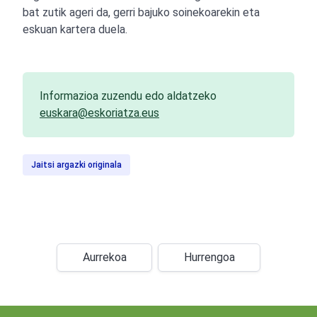
bat zutik ageri da, gerri bajuko soinekoarekin eta
eskuan kartera duela.
Informazioa zuzendu edo aldatzeko
euskara@eskoriatza.eus
Jaitsi argazki originala
Aurrekoa
Hurrengoa