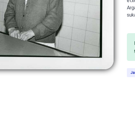
etx
Arg
suk
Ja