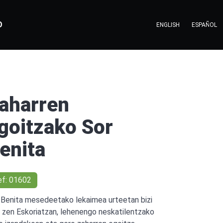
O
ENGLISH
ESPAÑOL
aharren
goitzako Sor
enita
ef: 01602
 Benita mesedeetako lekaimea urteetan bizi
n zen Eskoriatzan, lehenengo neskatilentzako