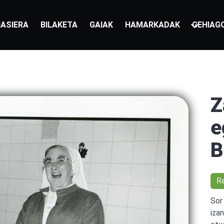
ASIERA
BILAKETA
GAIAK
HAMARKADAK
GEHIAG
Z
e
B
R
Sor
iza