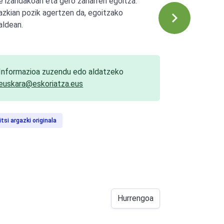
e izandakoan eta gero zaharren egoitza.
azkian pozik agertzen da, egoitzako
aldean.
Informazioa zuzendu edo aldatzeko
euskara@eskoriatza.eus
itsi argazki originala
Hurrengoa