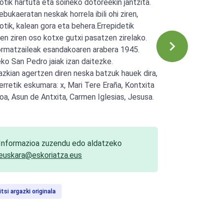
otik hartuta eta soineko dotoreekin jantzita.
ebukaeratan neskak horrela ibili ohi ziren,
otik, kalean gora eta behera.Errepidetik
ten ziren oso kotxe gutxi pasatzen zirelako.
ormatzaileak esandakoaren arabera 1945.
eko San Pedro jaiak izan daitezke.
azkian agertzen diren neska batzuk hauek dira,
erretik eskumara: x, Mari Tere Eraña, Kontxita
oa, Asun de Antxita, Carmen Iglesias, Jesusa.
Informazioa zuzendu edo aldatzeko
euskara@eskoriatza.eus
itsi argazki originala