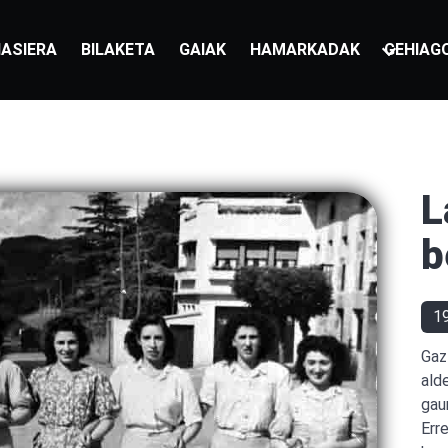
ASIERA
BILAKETA
GAIAK
HAMARKADAK
GEHIAG
L
b
1
Gaz
ald
gau
Err