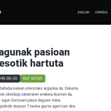
O
ENGLISH
ESPAÑOL
agunak pasioan
esotik hartuta
945-06-30
Ref: 00165
tañadui kalean ateratako argazkia da. Eskuma
ean okindegi zaharraren eraikina ikusten da,
r egun Gorosarri plaza dagoen tokia.
epidetik doazen 7 neska gazte agertzen dira