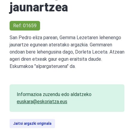
jaunartzea
Ref: 01659
San Pedro eliza parean, Gemma Lezetaren lehenengo
jaunartze egunean ateratako argazkia. Gemmaren
ondoan bere lehengusina dago, Dorleta Leceta. Atzean
ageri diren etxeak gaur egun eraitsita daude.
Eskumakoa "alpargateruena" da.
Informazioa zuzendu edo aldatzeko
euskara@eskoriatza.eus
Jaitsi argazki originala