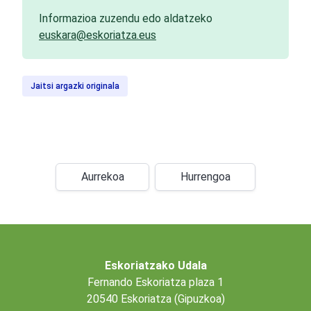
Informazioa zuzendu edo aldatzeko
euskara@eskoriatza.eus
Jaitsi argazki originala
Aurrekoa
Hurrengoa
Eskoriatzako Udala
Fernando Eskoriatza plaza 1
20540 Eskoriatza (Gipuzkoa)