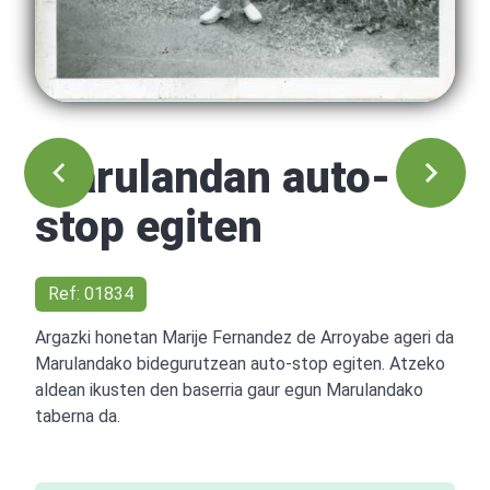
Marulandan auto-
stop egiten
Ref: 01834
Argazki honetan Marije Fernandez de Arroyabe ageri da
Marulandako bidegurutzean auto-stop egiten. Atzeko
aldean ikusten den baserria gaur egun Marulandako
taberna da.