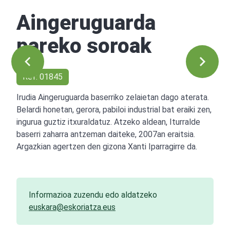
Aingeruguarda
pareko soroak
Ref: 01845
Irudia Aingeruguarda baserriko zelaietan dago aterata.
Belardi honetan, gerora, pabiloi industrial bat eraiki zen,
ingurua guztiz itxuraldatuz. Atzeko aldean, Iturralde
baserri zaharra antzeman daiteke, 2007an eraitsia.
Argazkian agertzen den gizona Xanti Iparragirre da.
Informazioa zuzendu edo aldatzeko
euskara@eskoriatza.eus