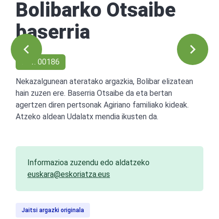
Bolibarko Otsaibe
baserria
Ref: 00186
Nekazalgunean ateratako argazkia, Bolibar elizatean
hain zuzen ere. Baserria Otsaibe da eta bertan
agertzen diren pertsonak Agiriano familiako kideak.
Atzeko aldean Udalatx mendia ikusten da.
Informazioa zuzendu edo aldatzeko
euskara@eskoriatza.eus
Jaitsi argazki originala