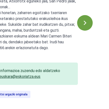
keta, Atxorrotx eguneko jaia, San Pedro jaiak,
onak...
di honetan, zaharren egoitzako txerriaren
ketarako prestatutako erakusleihoa ikus
teke. Sukalde zahar bat irudikatzen du, pitxar,
angana, mahai, burduntzali eta guzti.
azkiaren eskuma aldean Mari Carmen Biteri
ri da, dendako jabeetako bat. Irudi hau
66.arekin erlazionatuta dago.
Informazioa zuzendu edo aldatzeko
euskara@eskoriatza.eus
itsi argazki originala