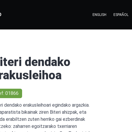
O
ENGLISH
ESPAÑOL
iteri dendako
rakusleihoa
ef: 01866
eri dendako erakusleihoari egindako argazkia.
paratista bikainak ziren Biteri ahizpak, eta
da erabiltzen zuten herriko gai ezberdinak
atzeko: zaharren egoitzarako txerriaren