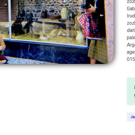
zoz
Gab
Iru
zoz
dai
pal
Arg
age
015
Ja