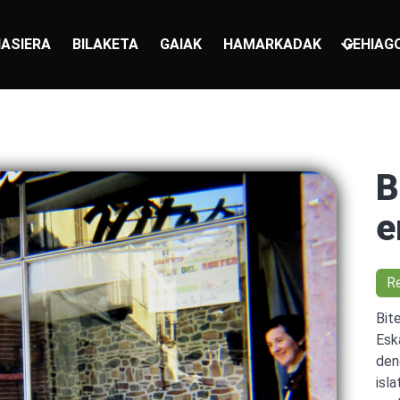
ASIERA
BILAKETA
GAIAK
HAMARKADAK
GEHIAG
B
e
R
Bit
Eska
den
isl