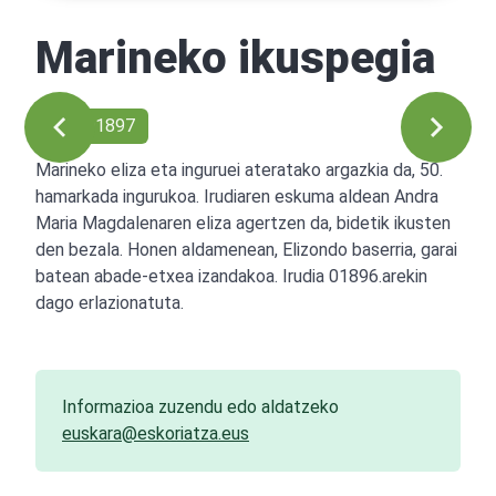
Marineko ikuspegia
Ref: 01897
Marineko eliza eta inguruei ateratako argazkia da, 50.
hamarkada ingurukoa. Irudiaren eskuma aldean Andra
Maria Magdalenaren eliza agertzen da, bidetik ikusten
den bezala. Honen aldamenean, Elizondo baserria, garai
batean abade-etxea izandakoa. Irudia 01896.arekin
dago erlazionatuta.
Informazioa zuzendu edo aldatzeko
euskara@eskoriatza.eus