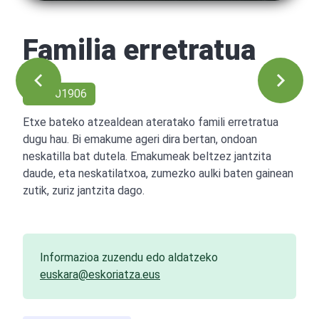
Familia erretratua
Ref: 01906
Etxe bateko atzealdean ateratako famili erretratua
dugu hau. Bi emakume ageri dira bertan, ondoan
neskatilla bat dutela. Emakumeak beltzez jantzita
daude, eta neskatilatxoa, zumezko aulki baten gainean
zutik, zuriz jantzita dago.
Informazioa zuzendu edo aldatzeko
euskara@eskoriatza.eus