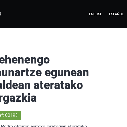
O
ENGLISH
ESPAÑOL
ehenengo
aunartze egunean
aldean ateratako
rgazkia
ef: 00193
 Pedro elizaren aurreko lorategian ateratako