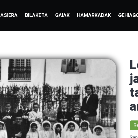
ASIERA
BILAKETA
GAIAK
HAMARKADAK
GEHIAG
L
j
t
a
R
San