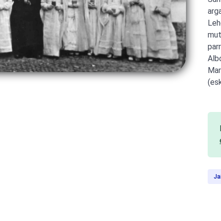
arg
Leh
mut
par
Alb
Mar
(es
Ja