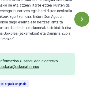
azkia da eta atzean Itarte etxea ikusten da.
enengo jaunartzea egin berri duten neskatila-
ikoak agertzen dira. Erdian Don Agustin
rokoa dago eserita eta beltzez jantzita.
oetan dauden bi emakumeak katekistak dira:
ia Goikolea (ezkerrekoa) eta Damiana Zubia
kumakoa).
Informazioa zuzendu edo aldatzeko
euskara@eskoriatza.eus
itsi argazki originala