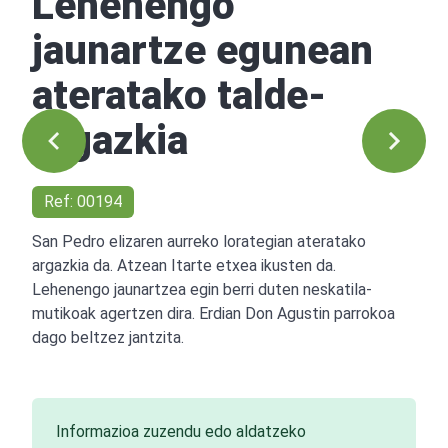
Lehenengo
jaunartze egunean
ateratako talde-
argazkia
Ref: 00194
San Pedro elizaren aurreko lorategian ateratako
argazkia da. Atzean Itarte etxea ikusten da.
Lehenengo jaunartzea egin berri duten neskatila-
mutikoak agertzen dira. Erdian Don Agustin parrokoa
dago beltzez jantzita.
Informazioa zuzendu edo aldatzeko