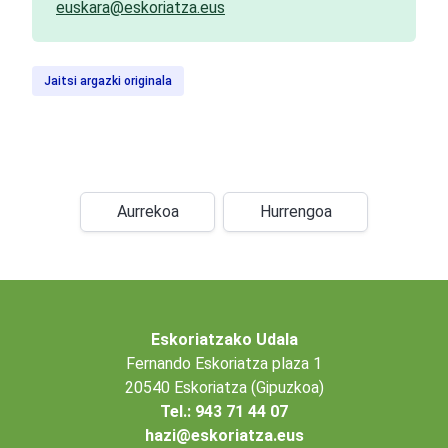
euskara@eskoriatza.eus
Jaitsi argazki originala
Aurrekoa
Hurrengoa
Eskoriatzako Udala
Fernando Eskoriatza plaza 1
20540 Eskoriatza (Gipuzkoa)
Tel.: 943 71 44 07
hazi@eskoriatza.eus