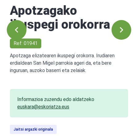
Apotzagako
ikuspegi orokorra
Ref: 01941
Apotzaga elizatearen ikuspegi orokorra. Irudiaren
erdialdean San Migel parrokia ageri da, eta bere
inguruan, auzoko baserri eta zelaiak.
Informazioa zuzendu edo aldatzeko
euskara@eskoriatza.eus
Jaitsi argazki originala