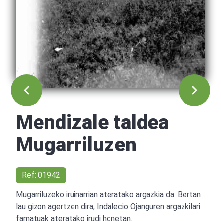
Mendizale taldea
Mugarriluzen
Ref: 01942
Mugarriluzeko iruinarrian ateratako argazkia da. Bertan
lau gizon agertzen dira, Indalecio Ojanguren argazkilari
famatuak ateratako irudi honetan.