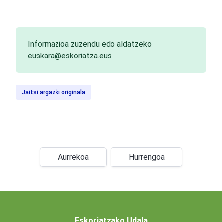
Informazioa zuzendu edo aldatzeko
euskara@eskoriatza.eus
Jaitsi argazki originala
Aurrekoa
Hurrengoa
Eskoriatzako Udala