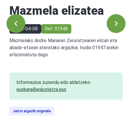
Mazmela elizatea
1955-04-08
Ref: 01948
Mazmelako Andre Mariaren Zeruratzearen elizari eta
abade-etxeari ateratako argazkia. Irudia 01947.arekin
erlazionatuta dago.
Informazioa zuzendu edo aldatzeko
euskara@eskoriatza.eus
Jaitsi argazki originala