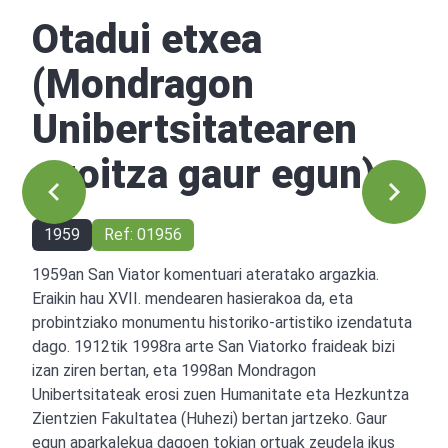
Otadui etxea
(Mondragon
Unibertsitatearen
egoitza gaur egun)
1959
Ref: 01956
1959an San Viator komentuari ateratako argazkia.
Eraikin hau XVII. mendearen hasierakoa da, eta
probintziako monumentu historiko-artistiko izendatuta
dago. 1912tik 1998ra arte San Viatorko fraideak bizi
izan ziren bertan, eta 1998an Mondragon
Unibertsitateak erosi zuen Humanitate eta Hezkuntza
Zientzien Fakultatea (Huhezi) bertan jartzeko. Gaur
egun aparkalekua dagoen tokian ortuak zeudela ikus