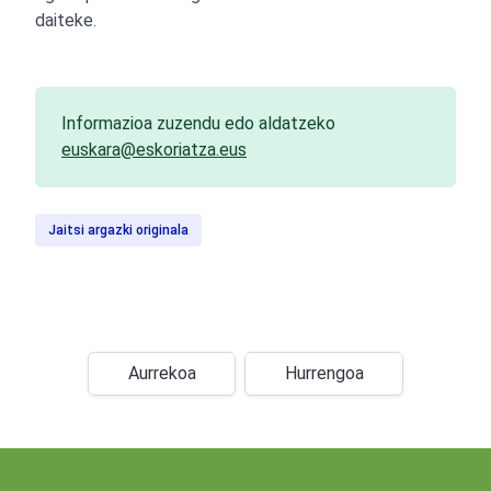
daiteke.
Informazioa zuzendu edo aldatzeko
euskara@eskoriatza.eus
Jaitsi argazki originala
Aurrekoa
Hurrengoa