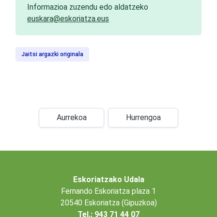
Informazioa zuzendu edo aldatzeko
euskara@eskoriatza.eus
Jaitsi argazki originala
Aurrekoa
Hurrengoa
Eskoriatzako Udala
Fernando Eskoriatza plaza 1
20540 Eskoriatza (Gipuzkoa)
Tel.: 943 71 44 07