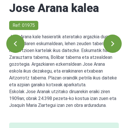
Jose Arana kalea
Ref: 01975
Jose Arana kale hasieratik ateratako argazkia dugu
hau. Irudiaren eskumaldean, lehen zeuden taberna eta
komertzioen kartelak ikus daitezke. Eskumatik hasita,
Zarauztarra taberna, Bolibar taberna eta atzealdean
gozotegia. Argazkiaren ezkerraldean Jose Arana
eskola ikus dezakegu, eta eraikinaren etxabean
Aitzorrotz taberna. Plazan oraindik petrila ikus daiteke
eta azpian garaiko kotxeak aparkatuta.
Eskolak Jose Aranak utzitako diruarekin eraiki ziren
1909an; obrak 24.398 pezeta-ko kostua izan zuen eta
Joaquín Maria Ziartegui izan zen obra arduraduna.