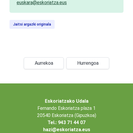
euskara@eskoriatza.eus
Jaitsi argazki originala
Aurrekoa
Hurrengoa
Eskoriatzako Udala
Fernando Eskoriatza plaza 1
20540 Eskoriatza (Gipuzkoa)
Tel.: 943 71 44 07
hazi@eskoriatza.eus