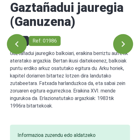
Gaztañadui jauregia
(Ganuzena)
1999
Ref: 01986
Gaztañadui jauregiko balkoiari, eraikina berriztu aurretik
ateratako argazkia. Bertan ikusi daitekeenez, balkoiak
puntu erdiko arkuz osatutako egitura du. Arku horiek,
kapitel doriarren bitartez lotzen dira landutako
zutabeetara. Fatxada harlanduzkoa da, eta sabai zein
zoruaren egitura egurrezkoa. Eraikina XVI. mende
ingurukoa da. Erlazionatutako argazkiak: 1983tik
1996ra bitartekoak.
Informazioa zuzendu edo aldatzeko