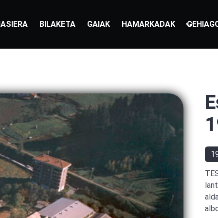
ASIERA
BILAKETA
GAIAK
HAMARKADAK
GEHIAG
E
1
1
TES
lan
ald
alb