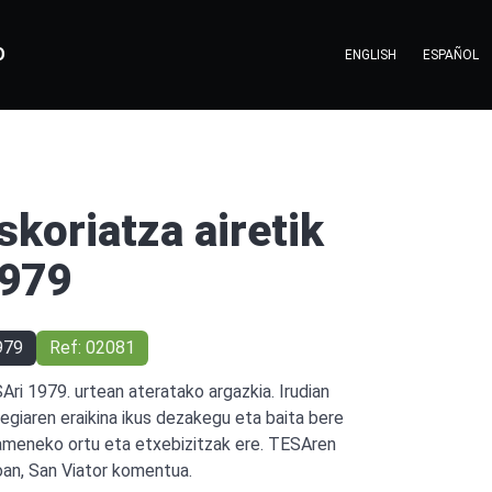
O
ENGLISH
ESPAÑOL
skoriatza airetik
979
979
Ref: 02081
Ari 1979. urtean ateratako argazkia. Irudian
tegiaren eraikina ikus dezakegu eta baita bere
ameneko ortu eta etxebizitzak ere. TESAren
oan, San Viator komentua.