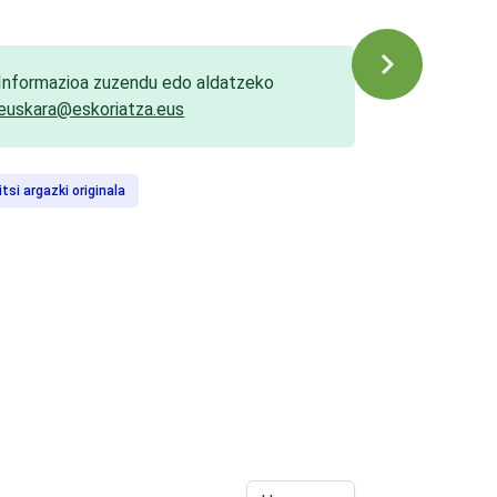
Informazioa zuzendu edo aldatzeko
euskara@eskoriatza.eus
itsi argazki originala