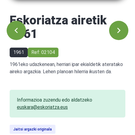
Eskoriatza airetik
1961
1961
Ref: 02104
1961eko udazkenean, herriari ipar ekialdetik ateratako
aireko argazkia. Lehen planoan hilerria ikusten da.
Informazioa zuzendu edo aldatzeko
euskara@eskoriatza.eus
Jaitsi argazki originala