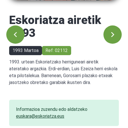
Eskoriatza airetik
1993
1993 Martoa
Ref: 02112
1993. urtean Eskoriatzako herriguneari airetik
ateratako argazkia. Erdi-erdian, Luis Ezeiza herri eskola
eta pilotalekua. Barrenean, Gorosarri plazako etxeak
jasotzeko obretako garabiak ikusten dira.
Informazioa zuzendu edo aldatzeko
euskara@eskoriatza.eus