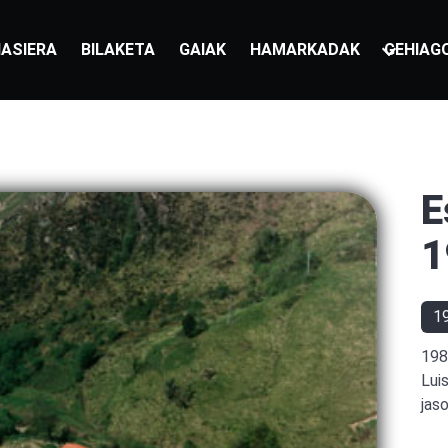
ASIERA
BILAKETA
GAIAK
HAMARKADAK
GEHIAG
E
1
19
198
Lui
jas