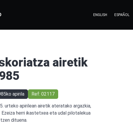
O
ENGLISH
ESPAÑOL
skoriatza airetik
985
85ko apirila
Ref: 02117
5. urteko apirilean airetik ateratako argazkia,
s Ezeiza herri ikastetxea eta udal pilotalekua
otzen dituena.