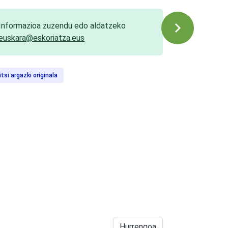
Informazioa zuzendu edo aldatzeko
euskara@eskoriatza.eus
itsi argazki originala
Hurrengoa